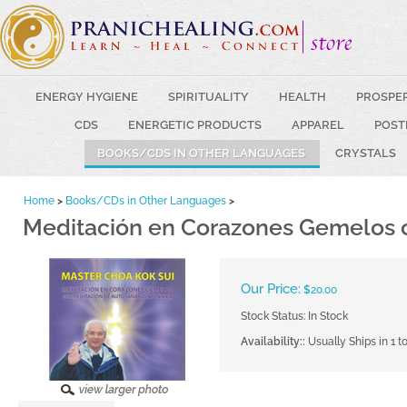
ENERGY HYGIENE
SPIRITUALITY
HEALTH
PROSPE
CDS
ENERGETIC PRODUCTS
APPAREL
POST
BOOKS/CDS IN OTHER LANGUAGES
CRYSTALS
Home
>
Books/CDs in Other Languages
>
Meditación en Corazones Gemelos c
Our Price:
$
20.00
Stock Status: In Stock
Availability::
Usually Ships in 1 t