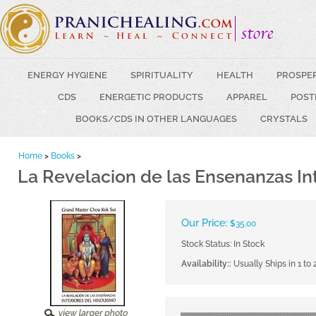
ENERGY HYGIENE
SPIRITUALITY
HEALTH
PROSPE
CDS
ENERGETIC PRODUCTS
APPAREL
POST
BOOKS/CDS IN OTHER LANGUAGES
CRYSTALS
Home
>
Books
>
La Revelacion de las Ensenanzas In
Our Price:
$
35.00
Stock Status: In Stock
Availability::
Usually Ships in 1 to